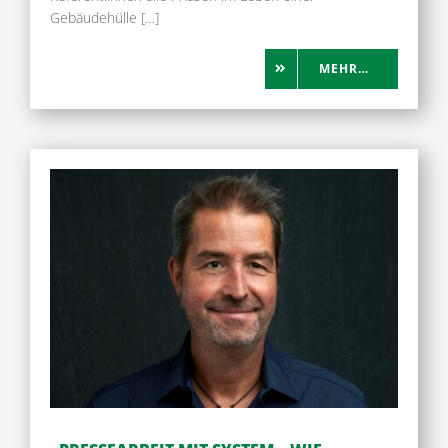
Gebäudehülle […]
MEHR…