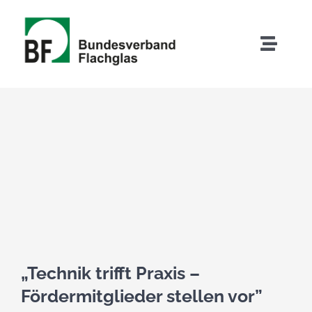
Zum
Inhalt
Toggle
springen
Naviga
Zeige
grösseres
Bild
„Technik trifft Praxis –
Fördermitglieder stellen vor”