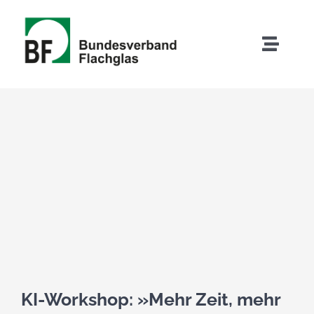
Zum
Inhalt
Toggle
springen
Naviga
Zeige
grösseres
Bild
KI-Workshop: »Mehr Zeit, mehr